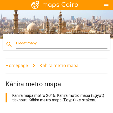
menu
search
Hledat mapy
Homepage
Káhira metro mapa
Káhira metro mapa
Káhira mapa metro 2016. Káhira metro mapa (Egypt)
tisknout. Káhira metro mapa (Egypt) ke stažení.