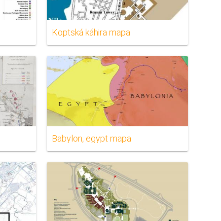
Koptská káhira mapa
Babylon, egypt mapa