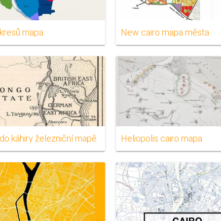
okresů mapa
New cairo mapa města
do káhiry železniční mapě
Heliopolis cairo mapa