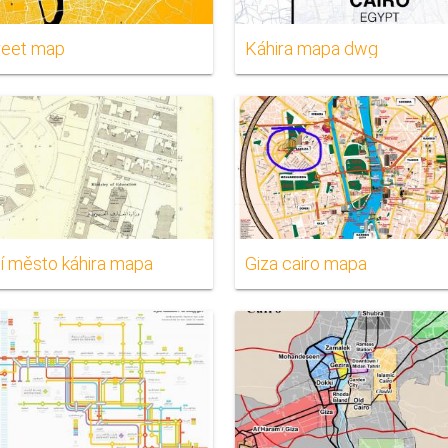
treet map
Káhira mapa dwg
í město káhira mapa
Giza cairo mapa