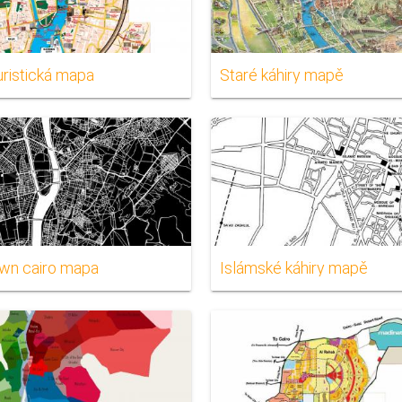
uristická mapa
Staré káhiry mapě
wn cairo mapa
Islámské káhiry mapě