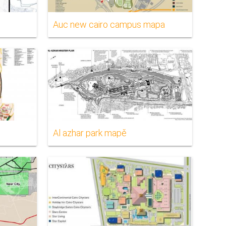
Auc new cairo campus mapa
Al azhar park mapě