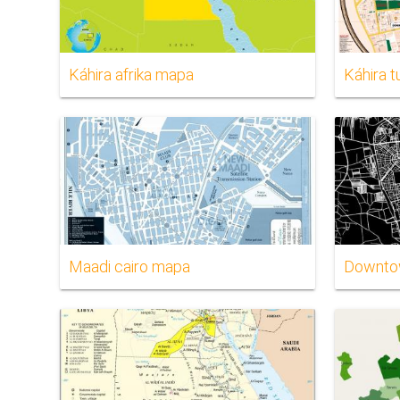
Káhira afrika mapa
Káhira t
Maadi cairo mapa
Downto