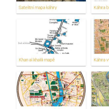
Satelitní mapa káhiry
Káhira 
Khan al khalili mapě
Káhira 