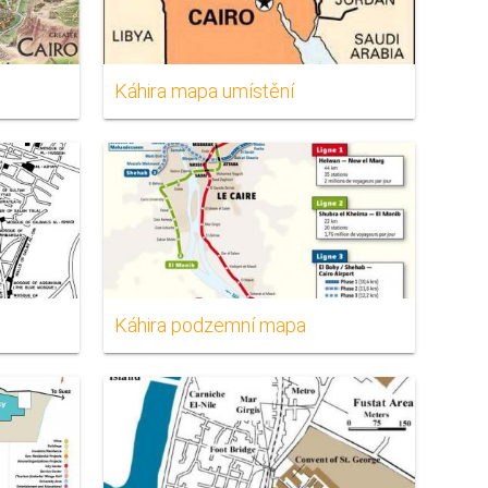
Káhira mapa umístění
Káhira podzemní mapa