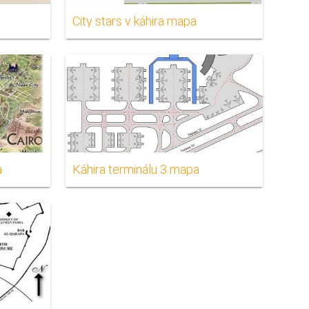
City stars v káhira mapa
a
Káhira terminálu 3 mapa