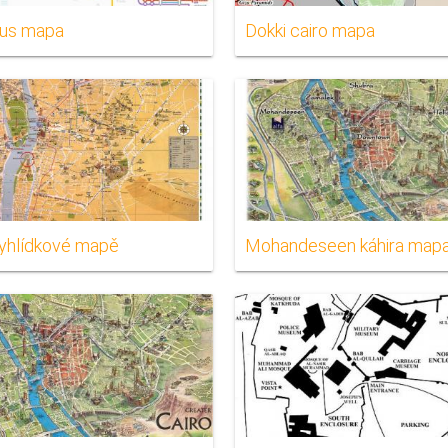
bus mapa
Dokki cairo mapa
vyhlídkové mapě
Mohandeseen káhira map