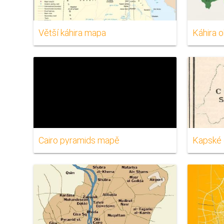
Větší káhira mapa
Káhira 
Cairo pyramids mapě
Kapské 