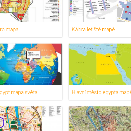
iro mapa
Káhira letiště mapě
egypt mapa světa
Hlavní město egypta map