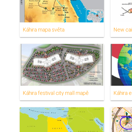
Káhira mapa světa
New ca
Káhira festival city mall mapě
Káhira 