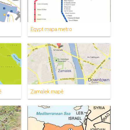
Egypt mapa metro
ě
Zamalek mapě